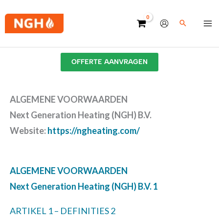
Ga
naar
de
inhoud
OFFERTE AANVRAGEN
ALGEMENE VOORWAARDEN
Next Generation Heating (NGH) B.V.
Website:
https://ngheating.com/
ALGEMENE VOORWAARDEN
Next Generation Heating (NGH) B.V.
1
ARTIKEL 1 – DEFINITIES
2