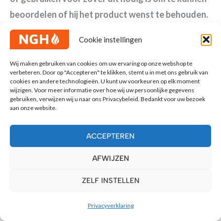
beoordelen of hij het product wenst te behouden.
Cookie instellingen
Wij maken gebruiken van cookies om uw ervaring op onze webshop te
Indien de consument gebruikmaakt van zijn
verbeteren. Door op "Accepteren" te klikken, stemt u in met ons gebruik van
cookies en andere technologieën. U kunt uw voorkeuren op elk moment
herroepingsrecht, dient hij het product met alle
wijzigen. Voor meer informatie over hoe wij uw persoonlijke gegevens
geleverde toebehoren, indien redelijkerwijs
gebruiken, verwijzen wij u naar ons Privacybeleid. Bedankt voor uw bezoek
aan onze website.
mogelijk in de originele staat en verpakking, aan
de ondernemer te retourneren conform de door
ACCEPTEREN
de ondernemer verstrekte redelijke en duidelijke
AFWIJZEN
instructies.
ZELF INSTELLEN
Privacyverklaring
Wanneer de consument gebruik wenst te maken