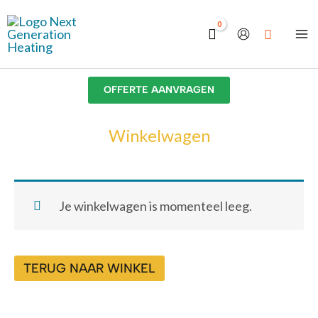
Ga
naar
de
inhoud
OFFERTE AANVRAGEN
Winkelwagen
Je winkelwagen is momenteel leeg.
TERUG NAAR WINKEL