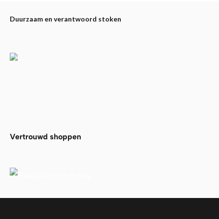
Duurzaam en verantwoord stoken
Partners
Alfa Plam
Vertrouwd shoppen