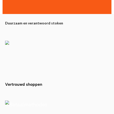
Duurzaam en verantwoord stoken
Partners
Alfa Plam
Vertrouwd shoppen