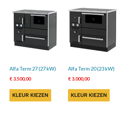
Dit
Dit
product
product
heeft
heeft
meerdere
meerde
variaties.
variaties
Deze
Deze
optie
optie
Alfa Term 27 (27 kW)
Alfa Term 20 (23 kW)
kan
kan
€
3.500,00
€
3.000,00
gekozen
gekoze
worden
worden
KLEUR KIEZEN
KLEUR KIEZEN
op
op
de
de
productpagina
product