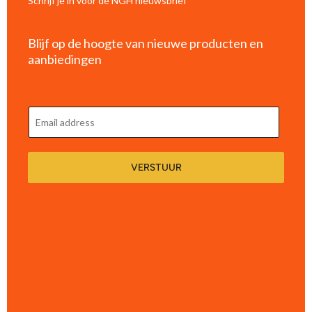
Schrijf je in voor de NGH nieuwsbrief
Blijf op de hoogte van nieuwe producten en
aanbiedingen
E
m
a
VERSTUUR
i
l
*