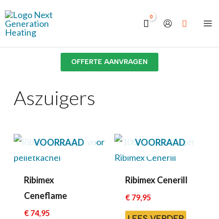
Ga
naar
de
inhoud
OFFERTE AANVRAGEN
Aszuigers
NIET OP
NIET OP
VOORRAAD
VOORRAAD
Ribimex
Ribimex Cenerill
Ceneflame
€
79,95
€
74,95
LEES VERDER