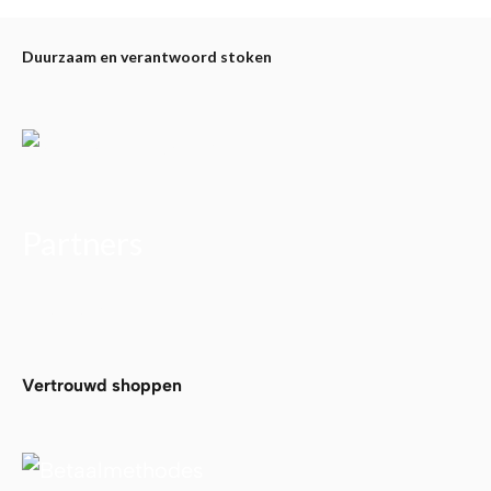
word
op
Duurzaam en verantwoord stoken
de
produ
Partners
Alfa Plam
Vertrouwd shoppen