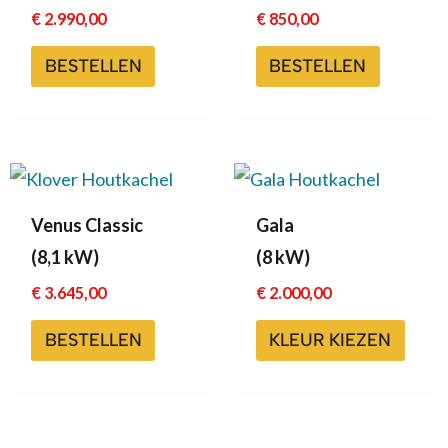
€
2.990,00
€
850,00
BESTELLEN
BESTELLEN
Dit
prod
Venus Classic
Gala
heeft
(8,1 kW)
(8 kW)
meer
€
3.645,00
€
2.000,00
variat
Deze
BESTELLEN
KLEUR KIEZEN
optie
kan
geko