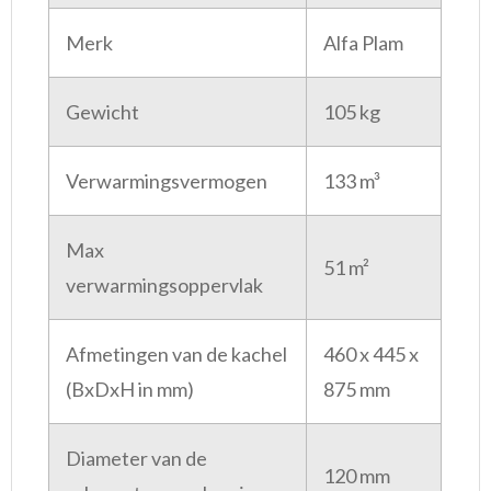
Merk
Alfa Plam
Gewicht
105 kg
Verwarmingsvermogen
133 m³
Max
51 m²
verwarmingsoppervlak
Afmetingen van de kachel
460 x 445 x
(BxDxH in mm)
875 mm
Diameter van de
120 mm