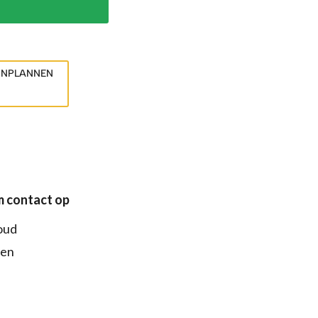
INPLANNEN
 contact op
oud
den