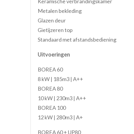
Keramische verbrandingskamer
Metalen bekleding
Glazen deur
Gietijzeren top
Standaard met afstandsbediening
Uitvoeringen
BOREA 60
8 kW | 185m3 | A++
BOREA 80
10 kW | 230m3 | A++
BOREA 100
12 kW | 280m3 | A+
BOREA 60 + UP80