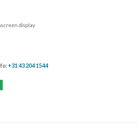
screen display
nfo:
+31 43 204 1544