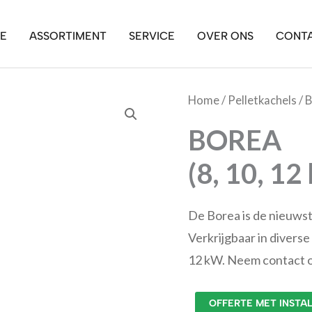
E
ASSORTIMENT
SERVICE
OVER ONS
CONT
Home
/
Pelletkachels
/ 
BOREA
(8, 10, 12
De Borea is de nieuwst
Verkrijgbaar in divers
12 kW. Neem contact op
OFFERTE MET INSTA