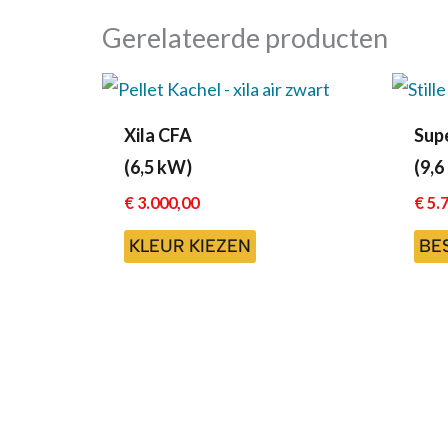
Gerelateerde producten
Dit
product
Xila CFA
Supe
heeft
(6,5 kW)
(9,6
meerdere
€
3.000,00
€
5.7
variaties.
KLEUR KIEZEN
BE
Deze
optie
kan
gekozen
worden
op
de