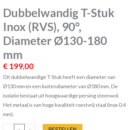
mm
Dubbelwandig T-Stuk
aantal
Inox (RVS), 90°,
Diameter Ø130-180
mm
€
199,00
Dit dubbelwandige T-Stuk heeft een diameter van
Ø130 mm en een buitendiameter van Ø180 mm. De
isolatie bestaat uit hoogwaardige persing steenwol.
Het metaal is van hoge kwaliteit roestvrij staal (inox 0,4
mm).
BESTELLEN