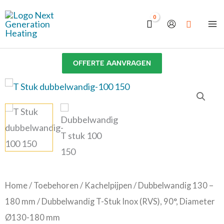
Ga
naar
de
inhoud
OFFERTE AANVRAGEN
Dubbelwandig
T-
Stuk
Inox
(RVS),
90°,
Diameter
Home
/
Toebehoren
/
Kachelpijpen
/
Dubbelwandig 130 –
Ø130-
180 mm
/ Dubbelwandig T-Stuk Inox (RVS), 90°, Diameter
180
Ø130-180 mm