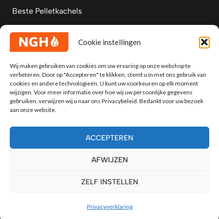
Beste Pelletkachels
Vermogen houtkachel berekenen
Cookie instellingen
Hoeveel kW Pelletkachel
Wij maken gebruiken van cookies om uw ervaring op onze webshop te
verbeteren. Door op "Accepteren" te klikken, stemt u in met ons gebruik van
cookies en andere technologieën. U kunt uw voorkeuren op elk moment
Alfa Plam verkooppunten
wijzigen. Voor meer informatie over hoe wij uw persoonlijke gegevens
gebruiken, verwijzen wij u naar ons Privacybeleid. Bedankt voor uw bezoek
aan onze website.
ACCEPTEREN
Next Generation Heating (NGH) B.V. - KvK:
AFWIJZEN
88005925 - BTW nr: NL864474362B01
Copyright © 2026 NGH, Alle Rechten
ZELF INSTELLEN
Voorbehouden
Privacyverklaring