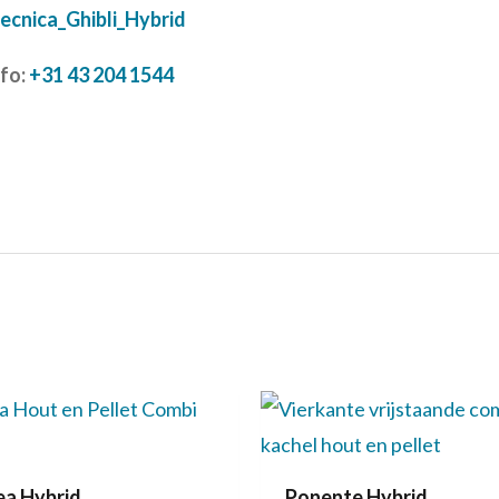
ecnica_Ghibli_Hybrid
nfo:
+31 43 204 1544
ea Hybrid
Ponente Hybrid