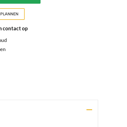
NPLANNEN
 contact op
oud
den