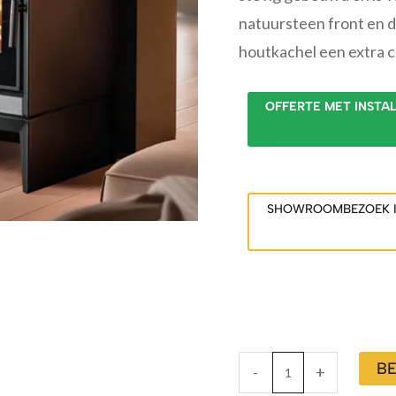
natuursteen front en d
houtkachel een extra ch
OFFERTE MET INSTA
SHOWROOMBEZOEK 
BE
-
+