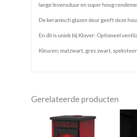
lange levensduur en super hoog rendeme
De keramisch glazen deur geeft deze hout
En dit is uniek bij Klover: Optioneel vent
Kleuren: matzwart, gres zwart, spekstee
Gerelateerde producten
Dit
product
heeft