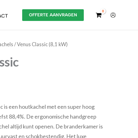
OFFERTE AANVRAGEN
ACT
achels
/ Venus Classic (8,1 kW)
ssic
c is een houtkachel met een super hoog
efst 88,4%. De ergonomische handgreep
kachel altijd kunt openen. De branderkamer is
uurvast en schokbestendig. Het luxe