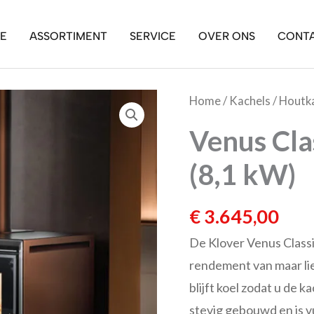
E
ASSORTIMENT
SERVICE
OVER ONS
CONT
Venus
Home
/
Kachels
/
Houtk
Classic
Venus Cla
(8,1
(8,1 kW)
kW)
aantal
€
3.645,00
De Klover Venus Classi
rendement van maar li
blijft koel zodat u de 
stevig gebouwd en is v