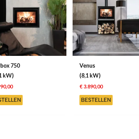
rbox 750
Venus
,1 kW)
(8,1 kW)
90,00
€
3.890,00
STELLEN
BESTELLEN