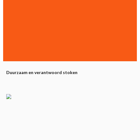
*
Duurzaam en verantwoord stoken
Partners
Alfa Plam