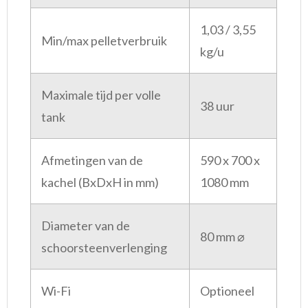
1,03 / 3,55
Min/max pelletverbruik
kg/u
Maximale tijd per volle
38 uur
tank
Afmetingen van de
590 x 700 x
kachel (BxDxH in mm)
1080 mm
Diameter van de
80 mm ⌀
schoorsteenverlenging
Wi-Fi
Optioneel