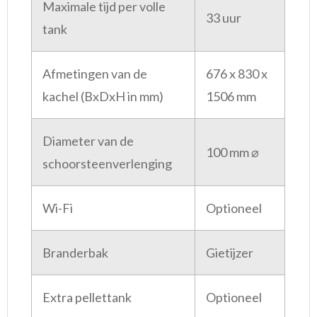
Maximale tijd per volle
33 uur
tank
Afmetingen van de
676 x 830 x
kachel (BxDxH in mm)
1506 mm
Diameter van de
100 mm ⌀
schoorsteenverlenging
Wi-Fi
Optioneel
Branderbak
Gietijzer
Extra pellettank
Optioneel