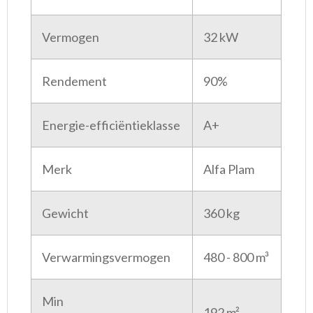
Vermogen
32 kW
Rendement
90%
Energie-efficiëntieklasse
A+
Merk
Alfa Plam
Gewicht
360 kg
Verwarmingsvermogen
480 - 800 m³
Min
192 m²