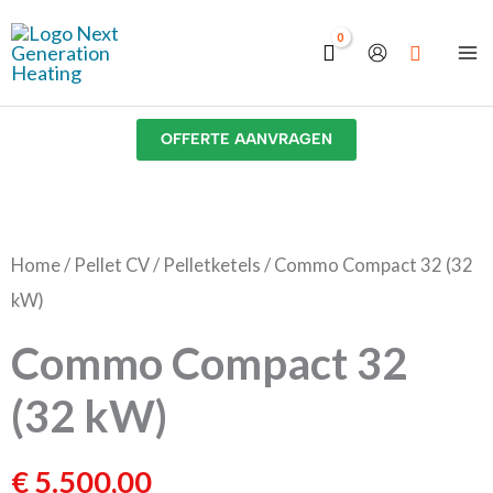
Ga
naar
de
inhoud
OFFERTE AANVRAGEN
Commo
Compact
32
Home
/
Pellet CV
/
Pelletketels
/ Commo Compact 32 (32
(32
kW)
kW)
Commo Compact 32
aantal
(32 kW)
€
5.500,00