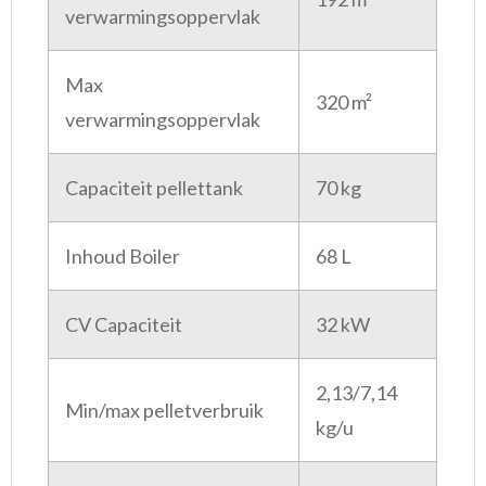
verwarmingsoppervlak
Max
320 m²
verwarmingsoppervlak
Capaciteit pellettank
70 kg
Inhoud Boiler
68 L
CV Capaciteit
32 kW
2,13/7,14
Min/max pelletverbruik
kg/u