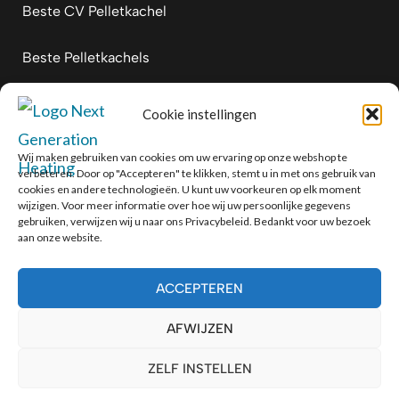
Beste CV Pelletkachel
Beste Pelletkachels
Vermogen houtkachel berekenen
Cookie instellingen
Hoeveel kW Pelletkachel
Wij maken gebruiken van cookies om uw ervaring op onze webshop te
verbeteren. Door op "Accepteren" te klikken, stemt u in met ons gebruik van
cookies en andere technologieën. U kunt uw voorkeuren op elk moment
Alfa Plam verkooppunten
wijzigen. Voor meer informatie over hoe wij uw persoonlijke gegevens
gebruiken, verwijzen wij u naar ons Privacybeleid. Bedankt voor uw bezoek
aan onze website.
ACCEPTEREN
Next Generation Heating (NGH) B.V. - KvK:
AFWIJZEN
88005925 - BTW nr: NL864474362B01
Copyright © 2026 NGH, Alle Rechten
ZELF INSTELLEN
Voorbehouden